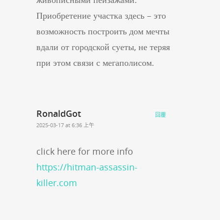
Приобретение участка здесь – это
возможность построить дом мечты
вдали от городской суеты, не теряя
при этом связи с мегаполисом.
RonaldGot
回覆
2025-03-17 at 6:36 上午
click here for more info
https://hitman-assassin-
killer.com