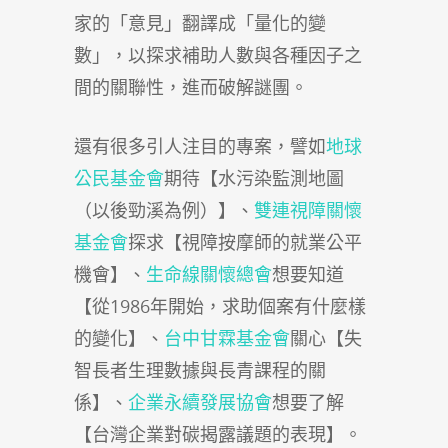
家的「意見」翻譯成「量化的變
數」，以探求補助人數與各種因子之
間的關聯性，進而破解謎團。
還有很多引人注目的專案，譬如
地球
公民基金會
期待【水污染監測地圖
（以後勁溪為例）】、
雙連視障關懷
基金會
探求【視障按摩師的就業公平
機會】、
生命線關懷總會
想要知道
【從1986年開始，求助個案有什麼樣
的變化】、
台中甘霖基金會
關心【失
智長者生理數據與長青課程的關
係】、
企業永續發展協會
想要了解
【台灣企業對碳揭露議題的表現】。