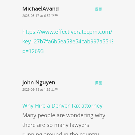
MichaelAvand
回覆
2025-03-17 at 6:57 下午
https://www.effectiveratecpm.com/k8bre2ti
key=27b7fa6b5ea53e54cab997a551329c46/?
p=12693
John Nguyen
回覆
2025-03-18 at 1:32 上午
Why Hire a Denver Tax attorney
Many people are wondering why
there are so many lawyers
running around in the country.