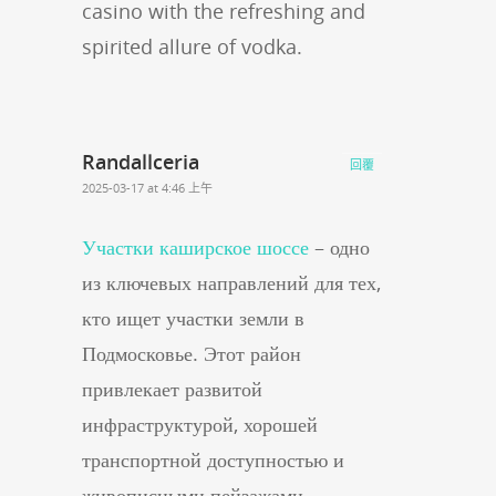
casino with the refreshing and
spirited allure of vodka.
Randallceria
回覆
2025-03-17 at 4:46 上午
Участки каширское шоссе
– одно
из ключевых направлений для тех,
кто ищет участки земли в
Подмосковье. Этот район
привлекает развитой
инфраструктурой, хорошей
транспортной доступностью и
живописными пейзажами.