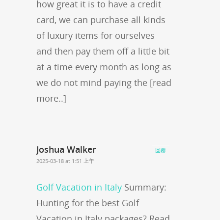
how great it is to have a credit
card, we can purchase all kinds
of luxury items for ourselves
and then pay them off a little bit
at a time every month as long as
we do not mind paying the [read
more..]
Joshua Walker
回覆
2025-03-18 at 1:51 上午
Golf Vacation in Italy
Summary:
Hunting for the best Golf
Vacation in Italy packages? Read