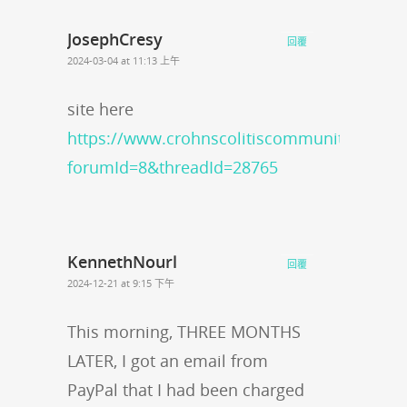
JosephCresy
回覆
2024-03-04 at 11:13 上午
site here
https://www.crohnscolitiscommunity.org/po
forumId=8&threadId=28765
KennethNourl
回覆
2024-12-21 at 9:15 下午
This morning, THREE MONTHS
LATER, I got an email from
PayPal that I had been charged