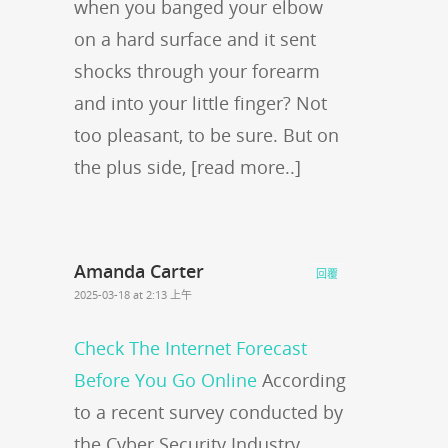
when you banged your elbow
on a hard surface and it sent
shocks through your forearm
and into your little finger? Not
too pleasant, to be sure. But on
the plus side, [read more..]
Amanda Carter
回覆
2025-03-18 at 2:13 上午
Check The Internet Forecast
Before You Go Online
According
to a recent survey conducted by
the Cyber Security Industry