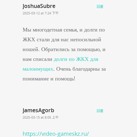
JoshuaSubre
回覆
2025-03-12 at 7:24 下午
Мы многодетная семья, и долги по
ЖКХ стали для нас непосильной
ношей. Обратились за помощью, и
нам списали
долги по ЖКХ для
малоимущих
. Очень благодарны за
понимание и помощь!
JamesAgorb
回覆
2025-03-15 at 8:05 上午
https://video-gameskz.ru/