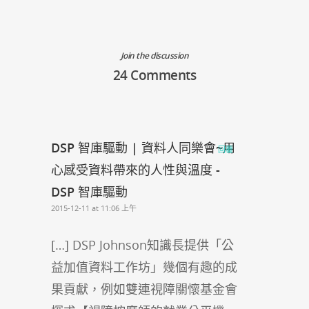
Join the discussion
24 Comments
DSP 智庫驅動 | 資料人同樂會~用
回覆
心感受資料帶來的人性與溫度 -
DSP 智庫驅動
2015-12-11 at 11:06 上午
[…] DSP Johnson知識長提供「公
益加值資料工作坊」幾個有趣的成
果貢獻，例如雙連視障關懷基金會