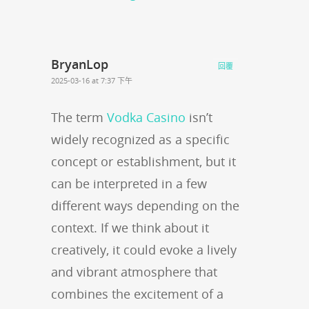
BryanLop
回覆
2025-03-16 at 7:37 下午
The term
Vodka Casino
isn’t
widely recognized as a specific
concept or establishment, but it
can be interpreted in a few
different ways depending on the
context. If we think about it
creatively, it could evoke a lively
and vibrant atmosphere that
combines the excitement of a