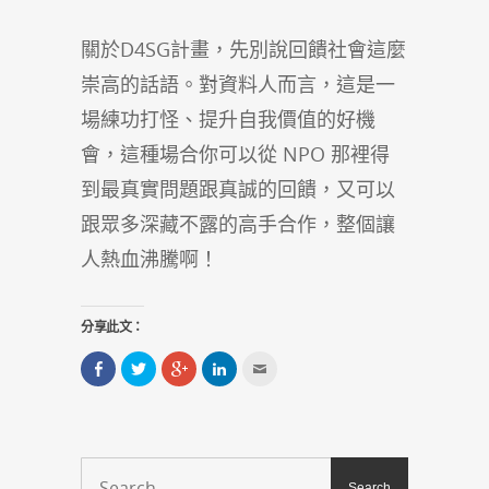
關於D4SG計畫，先別說回饋社會這麼
崇高的話語。對資料人而言，這是一
場練功打怪、提升自我價值的好機
會，這種場合你可以從 NPO 那裡得
到最真實問題跟真誠的回饋，又可以
跟眾多深藏不露的高手合作，整個讓
人熱血沸騰啊！
分享此文：
分
分
點
分
點
享
享
擊
享
這
到
到
分
到
裡
Facebook(在
Twitter(在
享
LinkedIn(在
寄
新
新
到
新
給
視
視
Google+
視
朋
窗
窗
(在
窗
友
中
中
新
中
(在
開
開
視
開
新
啟)
啟)
窗
啟)
視