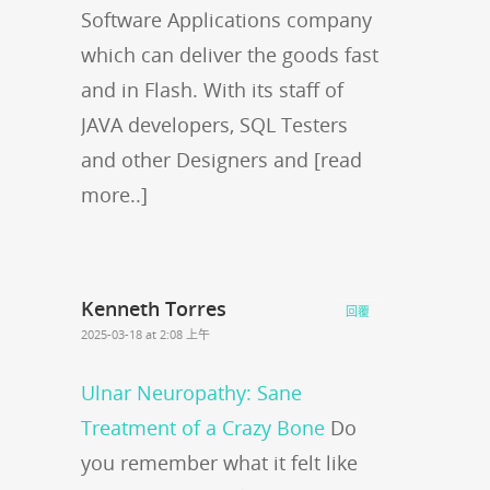
Software Applications company
which can deliver the goods fast
and in Flash. With its staff of
JAVA developers, SQL Testers
and other Designers and [read
more..]
Kenneth Torres
回覆
2025-03-18 at 2:08 上午
Ulnar Neuropathy: Sane
Treatment of a Crazy Bone
Do
you remember what it felt like