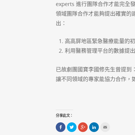
experts 進行團隊合作才能
領域團隊合作才能夠提出確實的
出：
高高屏地區緊急醫療能量的
利用醫務管理平台的數據提
已故劇團國寶李國修先生曾提到
讓不同領域的專家能協力合作，
分享此文：
分
分
點
分
點
享
享
擊
享
這
到
到
分
到
裡