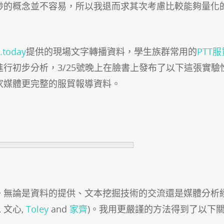
渺的概念並不容易，所以我退而求其次考慮比較能夠量化
.today
提供的現場文字轉播資料，學生族群常用的
PTT
進行初步分析，
3/25號晚上在臉書上發布了以下這張實驗
家媒體更完整的服貿報導資料。
。無論是資料的提供、文本挖掘技術的交流還是媒體分析
, 文心,
Toley
and
家齊
)。我用更嚴謹的方法得到了以下