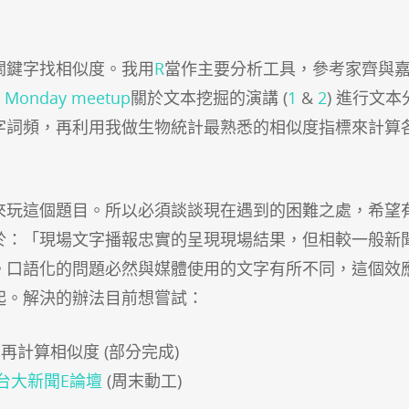
關鍵字找相似度。我用
R
當作主要分析工具，參考家齊與
 Monday meetup
關於文本挖掘的演講 (
1
&
2
) 進行文本
字詞頻，再利用我做生物統計最熟悉的相似度指標來計算
來玩這個題目。所以必須談談現在遇到的困難之處，希望
於：「
現場文字播報忠實的呈現現場結果，但相較一般新
。口語化的問題必然與媒體使用的文字有所不同，這個效
起。解決的辦法目前想嘗試：
計算相似度 (部分完成)
台大新聞E論壇
(周末動工)