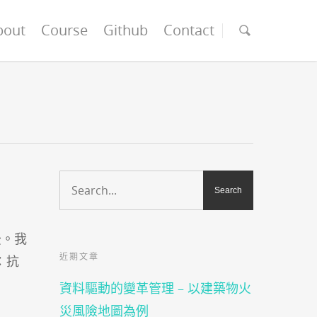
bout
Course
Github
Contact
後。我
近期文章
：
抗
資料驅動的變革管理 – 以建築物火
災風險地圖為例