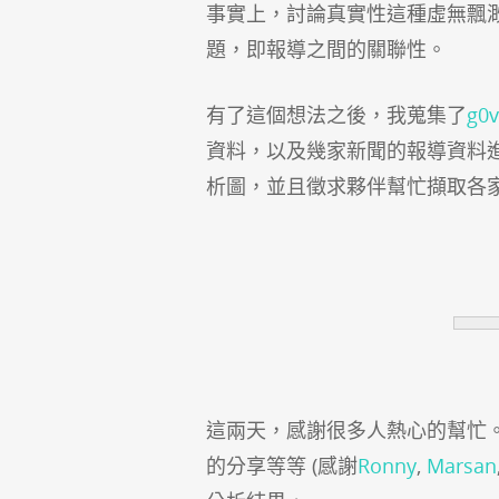
事實上，討論真實性這種虛無飄
題，即
報導之間的關聯性
。
有了這個想法之後，我蒐集了
g0v
資料，以及幾家新聞的報導資料
析圖，並且徵求夥伴幫忙擷取各
這兩天，感謝很多人熱心的幫忙
的分享等等 (感謝
Ronny
,
Marsan