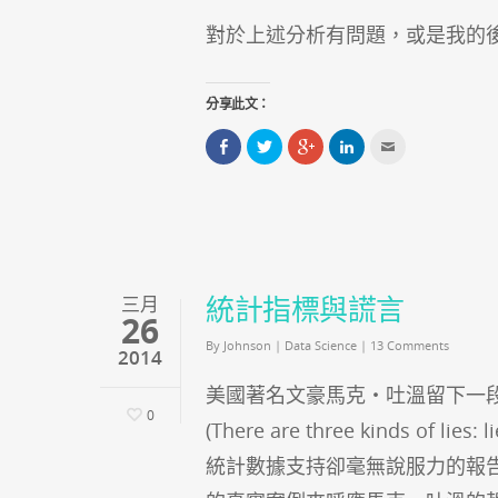
對於上述分析有問題，或是我的
分享此文：
分
分
點
分
點
享
享
擊
享
這
到
到
分
到
裡
Facebook(在
Twitter(在
享
LinkedIn(在
寄
新
新
到
新
給
視
視
Google+
視
朋
窗
窗
(在
窗
友
中
中
新
中
(在
開
開
視
開
新
啟)
啟)
窗
啟)
視
中
窗
開
中
統計指標與謊言
三月
啟)
開
26
啟)
By
Johnson
|
Data Science
|
13 Comments
2014
美國著名文豪馬克‧吐溫留下一
0
(There are three kinds of l
統計數據支持卻毫無說服力的報