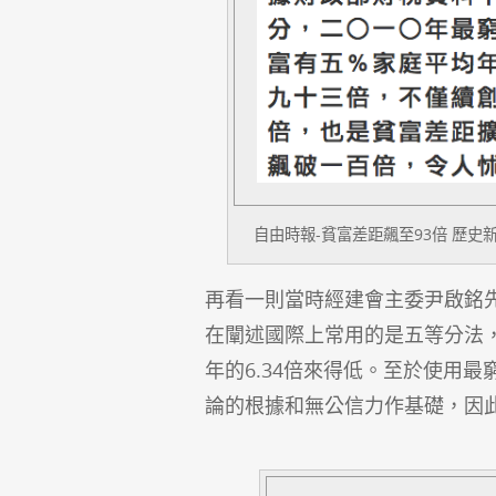
自由時報-貧富差距飆至93倍 歷史新高 http:/
再看一則當時經建會主委尹啟銘
在闡述國際上常用的是五等分法，
年的6.34倍來得低。至於使用
論的根據和無公信力作基礎，因