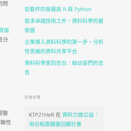
的問
從套件的發展談 R 與 Python
追求卓越技術之外，資料科學的藝
服貿版
術面
性分
企業導入資料科學的第一步，分析
性思維的資料共享平台
資料科學家的告白：給幼苗們的忠
告
近期迴響
經驗
KTP21HeR
在
資料力做公益：
關聯性
用白板跟鍵盤回饋社會