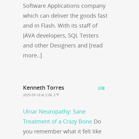
Software Applications company
which can deliver the goods fast
and in Flash. With its staff of
JAVA developers, SQL Testers
and other Designers and [read
more..]
Kenneth Torres
回覆
2025-03-18 at 2:08 上午
Ulnar Neuropathy: Sane
Treatment of a Crazy Bone
Do
you remember what it felt like