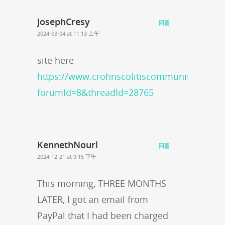
JosephCresy
回覆
2024-03-04 at 11:13 上午
site here
https://www.crohnscolitiscommunity.org/po
forumId=8&threadId=28765
KennethNourl
回覆
2024-12-21 at 9:15 下午
This morning, THREE MONTHS
LATER, I got an email from
PayPal that I had been charged