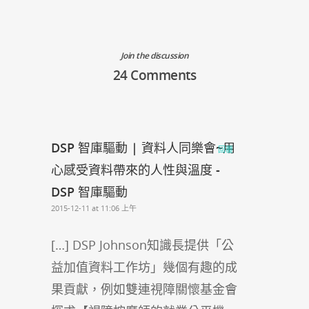
Join the discussion
24 Comments
DSP 智庫驅動 | 資料人同樂會~用
回覆
心感受資料帶來的人性與溫度 -
DSP 智庫驅動
2015-12-11 at 11:06 上午
[…] DSP Johnson知識長提供「公
益加值資料工作坊」幾個有趣的成
果貢獻，例如雙連視障關懷基金會