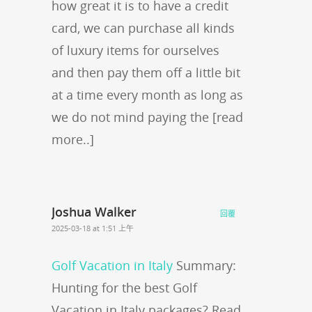
how great it is to have a credit
card, we can purchase all kinds
of luxury items for ourselves
and then pay them off a little bit
at a time every month as long as
we do not mind paying the [read
more..]
Joshua Walker
回覆
2025-03-18 at 1:51 上午
Golf Vacation in Italy
Summary:
Hunting for the best Golf
Vacation in Italy packages? Read