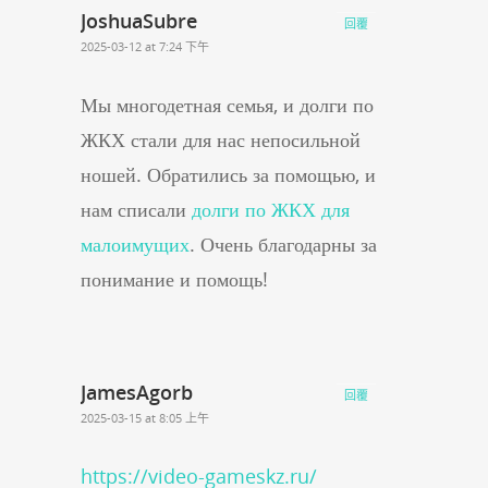
JoshuaSubre
回覆
2025-03-12 at 7:24 下午
Мы многодетная семья, и долги по
ЖКХ стали для нас непосильной
ношей. Обратились за помощью, и
нам списали
долги по ЖКХ для
малоимущих
. Очень благодарны за
понимание и помощь!
JamesAgorb
回覆
2025-03-15 at 8:05 上午
https://video-gameskz.ru/