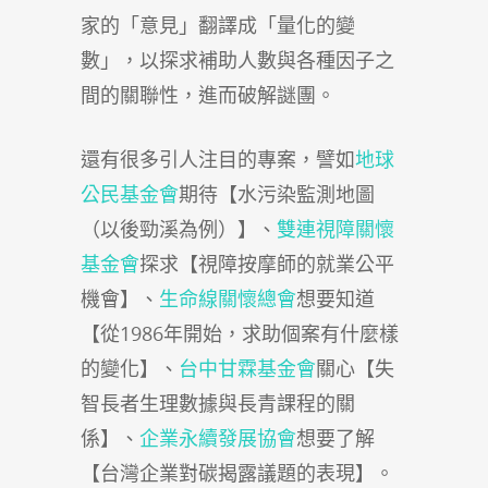
家的「意見」翻譯成「量化的變
數」，以探求補助人數與各種因子之
間的關聯性，進而破解謎團。
還有很多引人注目的專案，譬如
地球
公民基金會
期待【水污染監測地圖
（以後勁溪為例）】、
雙連視障關懷
基金會
探求【視障按摩師的就業公平
機會】、
生命線關懷總會
想要知道
【從1986年開始，求助個案有什麼樣
的變化】、
台中甘霖基金會
關心【失
智長者生理數據與長青課程的關
係】、
企業永續發展協會
想要了解
【台灣企業對碳揭露議題的表現】。