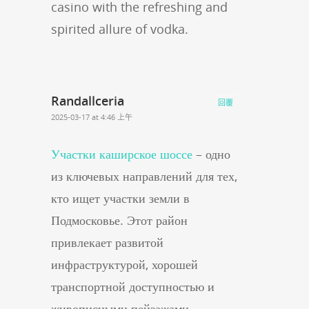
casino with the refreshing and
spirited allure of vodka.
Randallceria
回覆
2025-03-17 at 4:46 上午
Участки каширское шоссе
– одно
из ключевых направлений для тех,
кто ищет участки земли в
Подмосковье. Этот район
привлекает развитой
инфраструктурой, хорошей
транспортной доступностью и
живописными пейзажами.