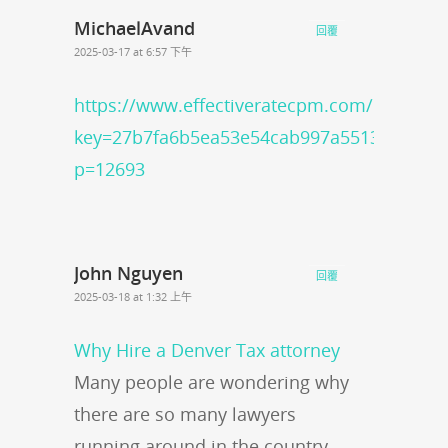
MichaelAvand
回覆
2025-03-17 at 6:57 下午
https://www.effectiveratecpm.com/k8bre2ti
key=27b7fa6b5ea53e54cab997a551329c46/?
p=12693
John Nguyen
回覆
2025-03-18 at 1:32 上午
Why Hire a Denver Tax attorney
Many people are wondering why
there are so many lawyers
running around in the country.