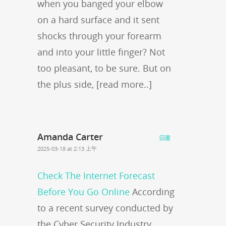
when you banged your elbow
on a hard surface and it sent
shocks through your forearm
and into your little finger? Not
too pleasant, to be sure. But on
the plus side, [read more..]
Amanda Carter
回覆
2025-03-18 at 2:13 上午
Check The Internet Forecast
Before You Go Online
According
to a recent survey conducted by
the Cyber Security Industry