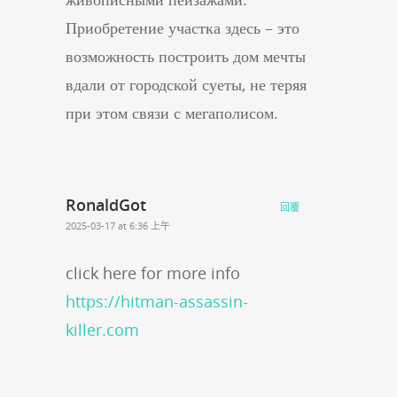
Приобретение участка здесь – это
возможность построить дом мечты
вдали от городской суеты, не теряя
при этом связи с мегаполисом.
RonaldGot
回覆
2025-03-17 at 6:36 上午
click here for more info
https://hitman-assassin-
killer.com