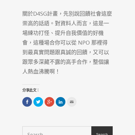
關於D4SG計畫，先別說回饋社會這麼
崇高的話語。對資料人而言，這是一
場練功打怪、提升自我價值的好機
會，這種場合你可以從 NPO 那裡得
到最真實問題跟真誠的回饋，又可以
跟眾多深藏不露的高手合作，整個讓
人熱血沸騰啊！
分享此文：
分
分
點
分
點
享
享
擊
享
這
到
到
分
到
裡
Facebook(在
Twitter(在
享
LinkedIn(在
寄
新
新
到
新
給
視
視
Google+
視
朋
窗
窗
(在
窗
友
中
中
新
中
(在
開
開
視
開
新
啟)
啟)
窗
啟)
視