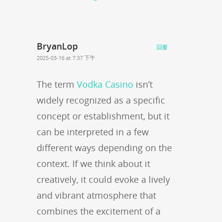
BryanLop
回覆
2025-03-16 at 7:37 下午
The term
Vodka Casino
isn’t
widely recognized as a specific
concept or establishment, but it
can be interpreted in a few
different ways depending on the
context. If we think about it
creatively, it could evoke a lively
and vibrant atmosphere that
combines the excitement of a