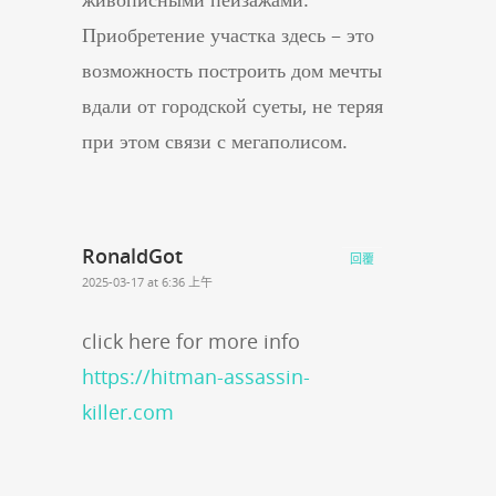
Приобретение участка здесь – это
возможность построить дом мечты
вдали от городской суеты, не теряя
при этом связи с мегаполисом.
RonaldGot
回覆
2025-03-17 at 6:36 上午
click here for more info
https://hitman-assassin-
killer.com