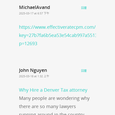
MichaelAvand
回覆
2025-03-17 at 6:57 下午
https://www.effectiveratecpm.com/k8bre2ti
key=27b7fa6b5ea53e54cab997a551329c46/?
p=12693
John Nguyen
回覆
2025-03-18 at 1:32 上午
Why Hire a Denver Tax attorney
Many people are wondering why
there are so many lawyers
running around in the country.