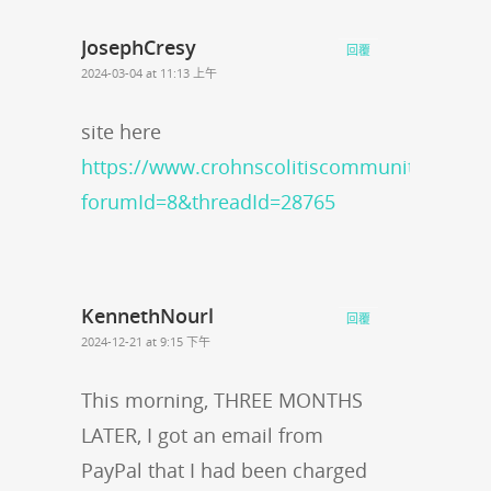
JosephCresy
回覆
2024-03-04 at 11:13 上午
site here
https://www.crohnscolitiscommunity.org/po
forumId=8&threadId=28765
KennethNourl
回覆
2024-12-21 at 9:15 下午
This morning, THREE MONTHS
LATER, I got an email from
PayPal that I had been charged