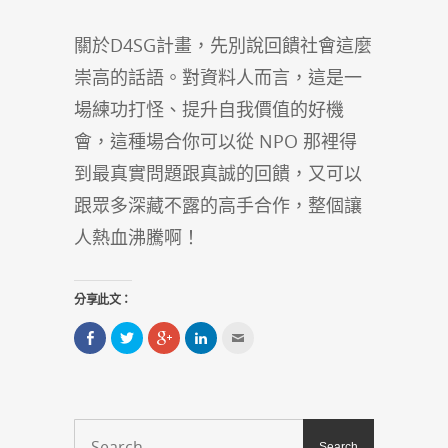
關於D4SG計畫，先別說回饋社會這麼
崇高的話語。對資料人而言，這是一
場練功打怪、提升自我價值的好機
會，這種場合你可以從 NPO 那裡得
到最真實問題跟真誠的回饋，又可以
跟眾多深藏不露的高手合作，整個讓
人熱血沸騰啊！
分享此文：
分
分
點
分
點
享
享
擊
享
這
到
到
分
到
裡
Facebook(在
Twitter(在
享
LinkedIn(在
寄
新
新
到
新
給
視
視
Google+
視
朋
窗
窗
(在
窗
友
中
中
新
中
(在
開
開
視
開
新
啟)
啟)
窗
啟)
視