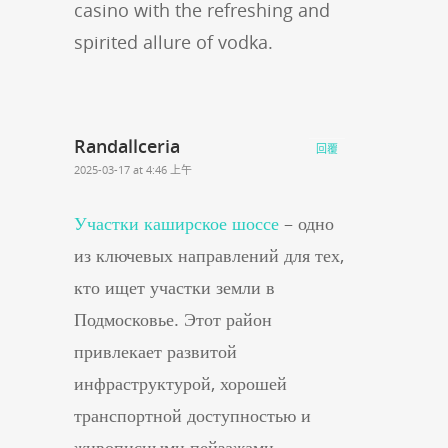
casino with the refreshing and
spirited allure of vodka.
Randallceria
回覆
2025-03-17 at 4:46 上午
Участки каширское шоссе
– одно
из ключевых направлений для тех,
кто ищет участки земли в
Подмосковье. Этот район
привлекает развитой
инфраструктурой, хорошей
транспортной доступностью и
живописными пейзажами.