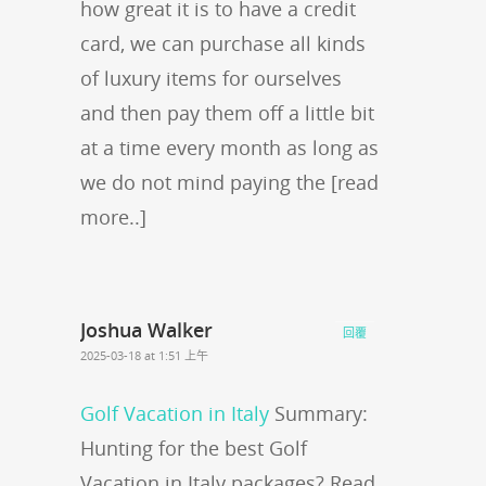
how great it is to have a credit
card, we can purchase all kinds
of luxury items for ourselves
and then pay them off a little bit
at a time every month as long as
we do not mind paying the [read
more..]
Joshua Walker
回覆
2025-03-18 at 1:51 上午
Golf Vacation in Italy
Summary:
Hunting for the best Golf
Vacation in Italy packages? Read