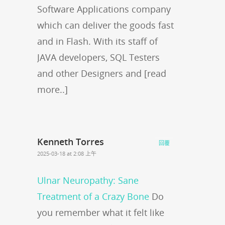
Software Applications company
which can deliver the goods fast
and in Flash. With its staff of
JAVA developers, SQL Testers
and other Designers and [read
more..]
Kenneth Torres
回覆
2025-03-18 at 2:08 上午
Ulnar Neuropathy: Sane
Treatment of a Crazy Bone
Do
you remember what it felt like