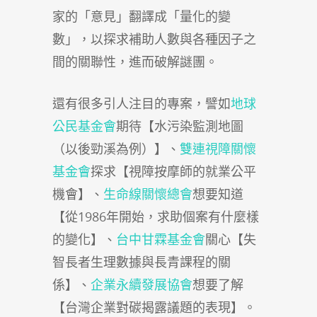
家的「意見」翻譯成「量化的變
數」，以探求補助人數與各種因子之
間的關聯性，進而破解謎團。
還有很多引人注目的專案，譬如
地球
公民基金會
期待【水污染監測地圖
（以後勁溪為例）】、
雙連視障關懷
基金會
探求【視障按摩師的就業公平
機會】、
生命線關懷總會
想要知道
【從1986年開始，求助個案有什麼樣
的變化】、
台中甘霖基金會
關心【失
智長者生理數據與長青課程的關
係】、
企業永續發展協會
想要了解
【台灣企業對碳揭露議題的表現】。