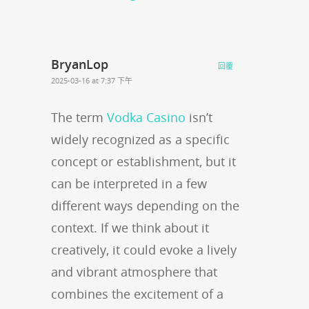
BryanLop
回覆
2025-03-16 at 7:37 下午
The term
Vodka Casino
isn’t
widely recognized as a specific
concept or establishment, but it
can be interpreted in a few
different ways depending on the
context. If we think about it
creatively, it could evoke a lively
and vibrant atmosphere that
combines the excitement of a