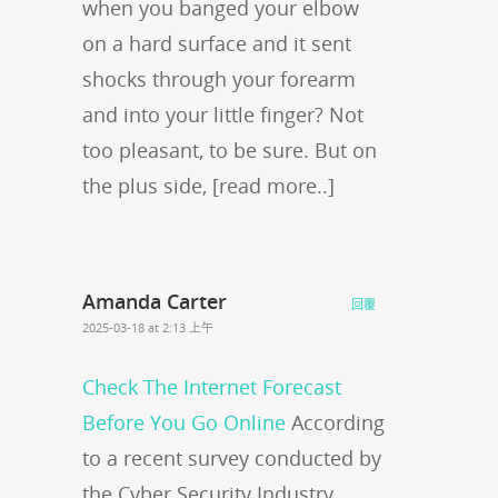
when you banged your elbow
on a hard surface and it sent
shocks through your forearm
and into your little finger? Not
too pleasant, to be sure. But on
the plus side, [read more..]
Amanda Carter
回覆
2025-03-18 at 2:13 上午
Check The Internet Forecast
Before You Go Online
According
to a recent survey conducted by
the Cyber Security Industry