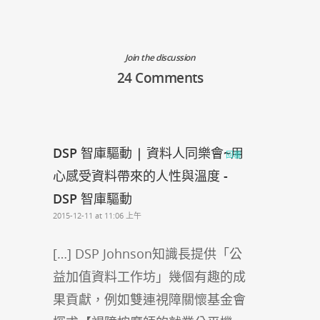
Join the discussion
24 Comments
DSP 智庫驅動 | 資料人同樂會~用
回覆
心感受資料帶來的人性與溫度 -
DSP 智庫驅動
2015-12-11 at 11:06 上午
[…] DSP Johnson知識長提供「公
益加值資料工作坊」幾個有趣的成
果貢獻，例如雙連視障關懷基金會