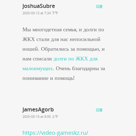
JoshuaSubre
回覆
2025-03-12 at 7:24 下午
Мы многодетная семья, и долги по
ЖКХ стали для нас непосильной
ношей. Обратились за помощью, и
нам списали
долги по ЖКХ для
малоимущих
. Очень благодарны за
понимание и помощь!
JamesAgorb
回覆
2025-03-15 at 8:05 上午
https://video-gameskz.ru/