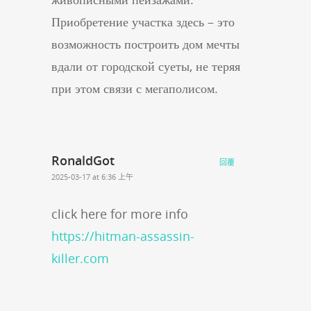
Приобретение участка здесь – это
возможность построить дом мечты
вдали от городской суеты, не теряя
при этом связи с мегаполисом.
RonaldGot
回覆
2025-03-17 at 6:36 上午
click here for more info
https://hitman-assassin-
killer.com