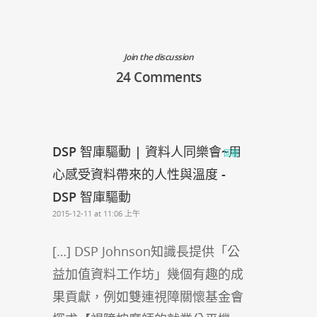
Join the discussion
24 Comments
DSP 智庫驅動 | 資料人同樂會~用
回覆
心感受資料帶來的人性與溫度 -
DSP 智庫驅動
2015-12-11 at 11:06 上午
[…] DSP Johnson知識長提供「公
益加值資料工作坊」幾個有趣的成
果貢獻，例如雙連視障關懷基金會