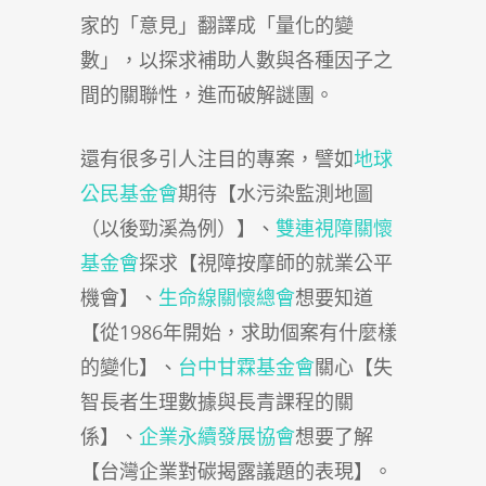
家的「意見」翻譯成「量化的變
數」，以探求補助人數與各種因子之
間的關聯性，進而破解謎團。
還有很多引人注目的專案，譬如
地球
公民基金會
期待【水污染監測地圖
（以後勁溪為例）】、
雙連視障關懷
基金會
探求【視障按摩師的就業公平
機會】、
生命線關懷總會
想要知道
【從1986年開始，求助個案有什麼樣
的變化】、
台中甘霖基金會
關心【失
智長者生理數據與長青課程的關
係】、
企業永續發展協會
想要了解
【台灣企業對碳揭露議題的表現】。