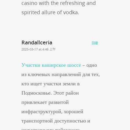
casino with the refreshing and
spirited allure of vodka.
Randallceria
回覆
2025-03-17 at 4:46 上午
Участки каширское шоссе
– одно
из ключевых направлений для тех,
кто ищет участки земли в
Подмосковье. Этот район
привлекает развитой
инфраструктурой, хорошей
транспортной доступностью и
живописными пейзажами.