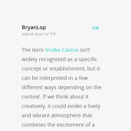
BryanLop
回覆
2025-03-16 at 7:37 下午
The term
Vodka Casino
isn’t
widely recognized as a specific
concept or establishment, but it
can be interpreted in a few
different ways depending on the
context. If we think about it
creatively, it could evoke a lively
and vibrant atmosphere that
combines the excitement of a