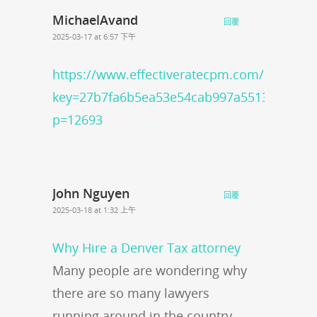
MichaelAvand
回覆
2025-03-17 at 6:57 下午
https://www.effectiveratecpm.com/k8bre2ti
key=27b7fa6b5ea53e54cab997a551329c46/?
p=12693
John Nguyen
回覆
2025-03-18 at 1:32 上午
Why Hire a Denver Tax attorney
Many people are wondering why
there are so many lawyers
running around in the country.