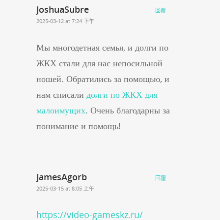
JoshuaSubre
回覆
2025-03-12 at 7:24 下午
Мы многодетная семья, и долги по
ЖКХ стали для нас непосильной
ношей. Обратились за помощью, и
нам списали
долги по ЖКХ для
малоимущих
. Очень благодарны за
понимание и помощь!
JamesAgorb
回覆
2025-03-15 at 8:05 上午
https://video-gameskz.ru/