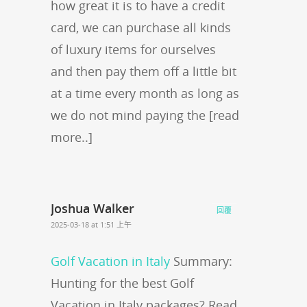
how great it is to have a credit
card, we can purchase all kinds
of luxury items for ourselves
and then pay them off a little bit
at a time every month as long as
we do not mind paying the [read
more..]
Joshua Walker
回覆
2025-03-18 at 1:51 上午
Golf Vacation in Italy
Summary:
Hunting for the best Golf
Vacation in Italy packages? Read