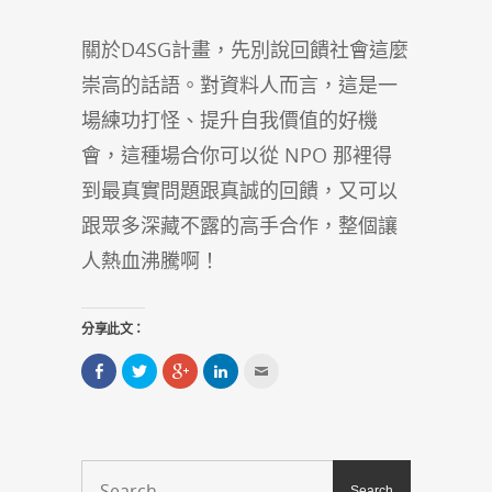
關於D4SG計畫，先別說回饋社會這麼
崇高的話語。對資料人而言，這是一
場練功打怪、提升自我價值的好機
會，這種場合你可以從 NPO 那裡得
到最真實問題跟真誠的回饋，又可以
跟眾多深藏不露的高手合作，整個讓
人熱血沸騰啊！
分享此文：
分
分
點
分
點
享
享
擊
享
這
到
到
分
到
裡
Facebook(在
Twitter(在
享
LinkedIn(在
寄
新
新
到
新
給
視
視
Google+
視
朋
窗
窗
(在
窗
友
中
中
新
中
(在
開
開
視
開
新
啟)
啟)
窗
啟)
視