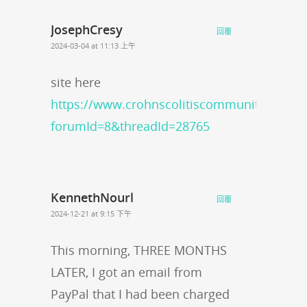
JosephCresy
回覆
2024-03-04 at 11:13 上午
site here
https://www.crohnscolitiscommunity.org/po
forumId=8&threadId=28765
KennethNourl
回覆
2024-12-21 at 9:15 下午
This morning, THREE MONTHS
LATER, I got an email from
PayPal that I had been charged