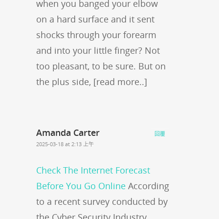
when you banged your elbow
on a hard surface and it sent
shocks through your forearm
and into your little finger? Not
too pleasant, to be sure. But on
the plus side, [read more..]
Amanda Carter
回覆
2025-03-18 at 2:13 上午
Check The Internet Forecast
Before You Go Online
According
to a recent survey conducted by
the Cyber Security Industry