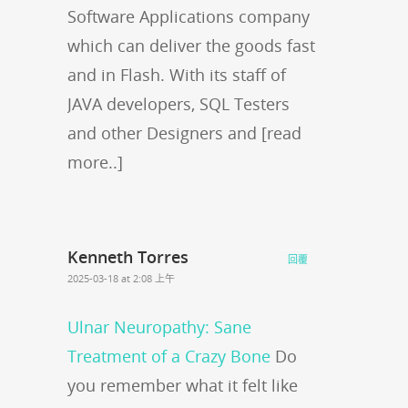
Software Applications company
which can deliver the goods fast
and in Flash. With its staff of
JAVA developers, SQL Testers
and other Designers and [read
more..]
Kenneth Torres
回覆
2025-03-18 at 2:08 上午
Ulnar Neuropathy: Sane
Treatment of a Crazy Bone
Do
you remember what it felt like