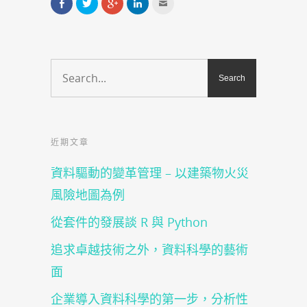
分
分
點
分
點
享
享
擊
享
這
到
到
分
到
裡
Facebook(在
Twitter(在
享
LinkedIn(在
寄
新
新
到
新
給
視
視
Google+
視
朋
窗
窗
(在
窗
友
中
中
新
中
(在
開
開
視
開
新
啟)
啟)
窗
啟)
視
中
窗
開
中
啟)
開
啟)
近期文章
資料驅動的變革管理 – 以建築物火災
風險地圖為例
從套件的發展談 R 與 Python
追求卓越技術之外，資料科學的藝術
面
企業導入資料科學的第一步，分析性