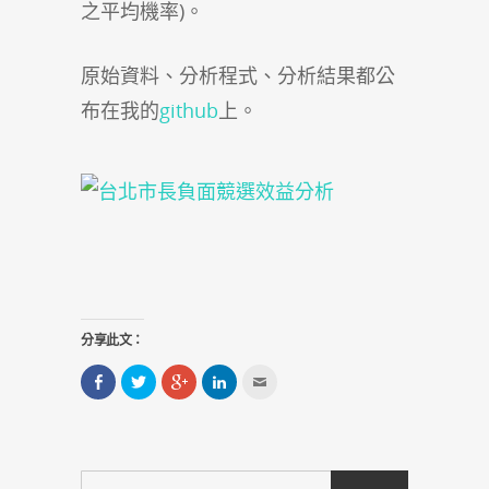
之平均機率)。
原始資料、分析程式、分析結果都公
布在我的
github
上。
分享此文：
分
分
點
分
點
享
享
擊
享
這
到
到
分
到
裡
Facebook(在
Twitter(在
享
LinkedIn(在
寄
新
新
到
新
給
視
視
Google+
視
朋
窗
窗
(在
窗
友
中
中
新
中
(在
開
開
視
開
新