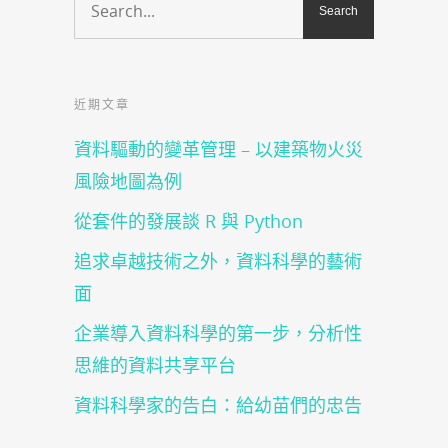
啟)
啟)
窗
啟)
視
中
窗
開
中
啟)
開
啟)
近期文章
資料驅動的變革管理 – 以建築物火災
風險地圖為例
從套件的發展談 R 與 Python
追求卓越技術之外，資料科學的藝術
面
企業導入資料科學的第一步，分析性
思維的資料共享平台
資料科學家的告白：給幼苗們的忠告