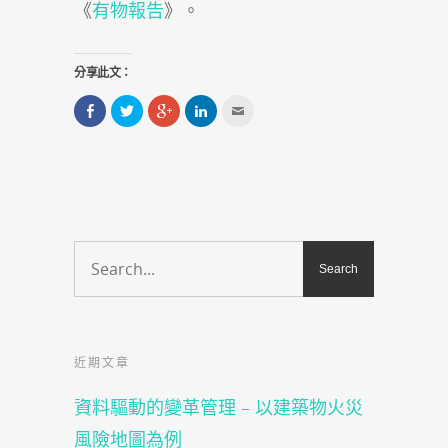
《
有物報告
》。
分享此文：
分
分
點
分
點
享
享
擊
享
這
到
到
分
到
裡
Facebook(在
Twitter(在
享
LinkedIn(在
寄
新
新
到
新
給
視
視
Google+
視
朋
窗
窗
(在
窗
友
中
中
新
中
(在
開
開
視
開
新
啟)
啟)
窗
啟)
視
中
窗
開
中
啟)
開
啟)
近期文章
資料驅動的變革管理 – 以建築物火災
風險地圖為例