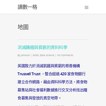
讀數一格
地圖
消滅饑餓與貧窮的資料科學
By
Johnson
|
D4SG
,
Data Science
|
No Comments
英國致力於消滅飢餓與貧窮的慈善機構
Trussell Trust
，整合超過 420 家食物銀行
建立合作網路，藉由資料科學方法，將食物
募集站與社會福利數據進行交叉分析找出糧
食募集與發放的真空地帶。